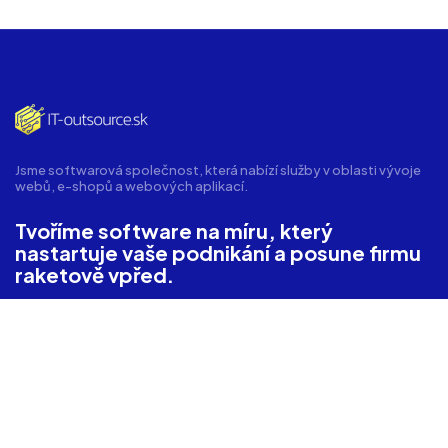
Jsme softwarová společnost, která nabízí služby v oblasti vývoje
webů, e-shopů a webových aplikací.
Tvoříme software na míru, který
nastartuje vaše podnikání a posune firmu
raketově vpřed.
Všechny služby