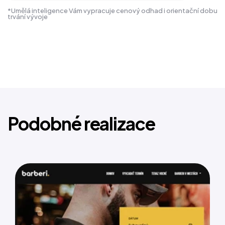
*Umělá inteligence Vám vypracuje cenový odhad i orientační dobu
trvání vývoje
Podobné realizace