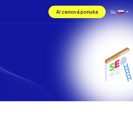
AI cenová ponuka
Sk: