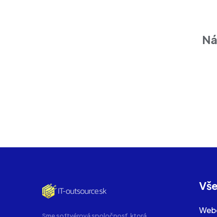
Ná
Vše
Webo
Sme softvérová spoločnosť, ktorá